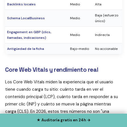
Backlinks locales
Medio
Alta
Baja (esfuerzo
Schema LocalBusiness
Medio
único)
Engagement en GBP (clics,
Medio
Indirecta
llamadas, indicaciones)
Antigüedad de la ficha
Bajo-medio
No accionable
Core Web Vitals y rendimiento real
Los Core Web Vitals miden la experiencia que el usuario
tiene cuando carga tu sitio: cuánto tarda en ver el
contenido principal (LCP), cuánto tarda en responder a su
primer clic (INP) y cuánto se mueve la página mientras
carga (CLS). En 2026, estos tres números no son "una
optimización más": son el filtro que decide si tu página
★ Auditoría gratis en 24h →
merece estar arriba en móvil cuando hay competencia