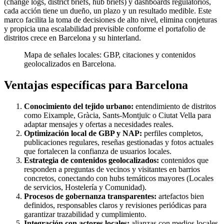
(change logs, district briefs, hub briefs) y dashboards regulatorios,
cada acción tiene un dueño, un plazo y un resultado medible. Este
marco facilita la toma de decisiones de alto nivel, elimina conjeturas
y propicia una escalabilidad previsible conforme el portafolio de
distritos crece en Barcelona y su hinterland.
Mapa de señales locales: GBP, citaciones y contenidos
geolocalizados en Barcelona.
Ventajas específicas para Barcelona
Conocimiento del tejido urbano:
entendimiento de distritos
como Eixample, Gràcia, Sants-Montjuïc o Ciutat Vella para
adaptar mensajes y ofertas a necesidades reales.
Optimización local de GBP y NAP:
perfiles completos,
publicaciones regulares, reseñas gestionadas y fotos actuales
que fortalecen la confianza de usuarios locales.
Estrategia de contenidos geolocalizados:
contenidos que
responden a preguntas de vecinos y visitantes en barrios
concretos, conectando con hubs temáticos mayores (Locales
de servicios, Hostelería y Comunidad).
Procesos de gobernanza transparentes:
artefactos bien
definidos, responsables claros y revisiones periódicas para
garantizar trazabilidad y cumplimiento.
Integración con actores locales:
alianzas con medios locales,