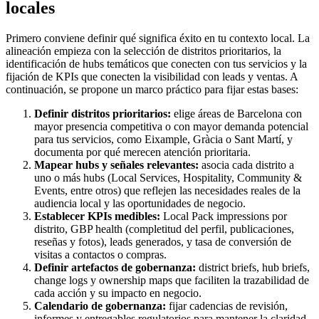
locales
Primero conviene definir qué significa éxito en tu contexto local. La
alineación empieza con la selección de distritos prioritarios, la
identificación de hubs temáticos que conecten con tus servicios y la
fijación de KPIs que conecten la visibilidad con leads y ventas. A
continuación, se propone un marco práctico para fijar estas bases:
Definir distritos prioritarios:
elige áreas de Barcelona con
mayor presencia competitiva o con mayor demanda potencial
para tus servicios, como Eixample, Gràcia o Sant Martí, y
documenta por qué merecen atención prioritaria.
Mapear hubs y señales relevantes:
asocia cada distrito a
uno o más hubs (Local Services, Hospitality, Community &
Events, entre otros) que reflejen las necesidades reales de la
audiencia local y las oportunidades de negocio.
Establecer KPIs medibles:
Local Pack impressions por
distrito, GBP health (completitud del perfil, publicaciones,
reseñas y fotos), leads generados, y tasa de conversión de
visitas a contactos o compras.
Definir artefactos de gobernanza:
district briefs, hub briefs,
change logs y ownership maps que faciliten la trazabilidad de
cada acción y su impacto en negocio.
Calendario de gobernanza:
fijar cadencias de revisión,
informes y entregables regulatorios para mantener la claridad