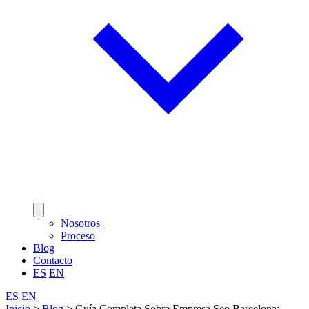
Nosotros
Proceso
Blog
Contacto
ES
EN
ES
EN
Inicio
>
Blog
>
Guía Completa Sobre Empresa Seo Barcelona: