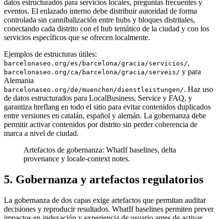
datos estructurados para servicios locales, preguntas frecuentes y
eventos. El enlazado interno debe distribuir autoridad de forma
controlada sin cannibalización entre hubs y bloques distritales,
conectando cada distrito con el hub temático de la ciudad y con los
servicios específicos que se ofrecen localmente.
Ejemplos de estructuras útiles:
,
barcelonaseo.org/es/barcelona/gracia/servicios/
y para
barcelonaseo.org/ca/barcelona/gracia/serveis/
Alemania
. Haz uso
barcelonaseo.org/de/muenchen/dienstleistungen/
de datos estructurados para LocalBusiness, Service y FAQ, y
garantiza hreflang en todo el sitio para evitar contenidos duplicados
entre versiones en catalán, español y alemán. La gobernanza debe
permitir activar contenidos por distrito sin perder coherencia de
marca a nivel de ciudad.
Artefactos de gobernanza: WhatIf baselines, delta
provenance y locale-context notes.
5. Gobernanza y artefactos regulatorios
La gobernanza de dos capas exige artefactos que permitan auditar
decisiones y reproducir resultados. WhatIf baselines permiten prever
impactos en indexación y experiencia de usuario antes de activar