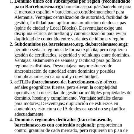
Dominio único con subcarpetas por región (recomendado
para Barce­lonaseo.org):
barcelonaseo.org/es/barcelona/ para
el mercado español y barcelonaseo.org/de/muenchen/ para
Alemania. Ventajas: centralización de autoridad, facilidad de
gestión, facilidad para aplicar una arquitectura de dos capas
(spine de ciudad y Local Blocks). Desventajas: exige una
disciplina estricta de hreflang y canonicalización para evitar
duplicidad de contenido entre variantes de idioma y región.
Subdominios (es.barcelonaseo.org, de.barcelonaseo.org):
permiten señalar regiones de forma explícita, pero requieren
gestión de certificados, seguridad y relinkings entre dominios.
Ventajas: aislamiento de señales y facilidad para políticas
regionales distintas. Desventajas: mayor esfuerzo de
sincronización de autoridad entre dominios y posibles
complicaciones en canonical y crawl budget.
ccTLDs (barcelonaseo.de, barcelonaseo.es):
ofrecen
señales geográficas fuertes, pero elevan la complejidad
operativa y la necesidad de gestionar múltiples propiedades de
dominio, hosting y cumplimiento. Ventajas: señales claras
para motores; Desventajas: duplicación de esfuerzos en
contenido y estructura de IA de dos capas si no se planifica
adecuadamente.
Dominios regionales dedicados (barcelonaseo.de,
barcelonaseo.es con contenido regional):
proporcionan
control granular de cada mercado, pero requieren un plan de