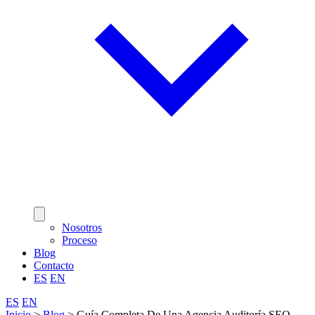
Nosotros
Proceso
Blog
Contacto
ES
EN
ES
EN
Inicio
>
Blog
>
Guía Completa De Una Agencia Auditoría SEO